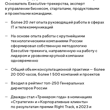
Основатель Executive-трекерства, эксперт
в управлении бизнесом, стартапами, продуктовыми
и проектными командами.
—
Более 20 лет опыта руководящей работы в сферах
IT и телекоммуникаций
—
На основе опыта работы с крупнейшими
технологическими компаниями России
сформировал собственную методологию
Executive-трекинга, направленную на работу с
лидером и уровнями крупной компании
одновременно
—
Общий объем консультационной практики — более
20 000 часов, более 1 500 компаний и проектов
—
Входил в рейтинг топ-250 Генеральных
директоров России
—
Дважды стал «Трекером года» в номинациях
«Стратегия» и «Корпоративные клиенты»
по результатам премии Right Track, в 2023 и