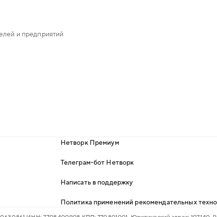
елей и предприятий
Нетворк Премиум
Телеграм-бот Нетворк
Написать в поддержку
Политика применений рекомендательных техн
 630 861 ИНН: 7 708 400 908 КПП: 770 801 001. Юридический адрес: 107 140, Р