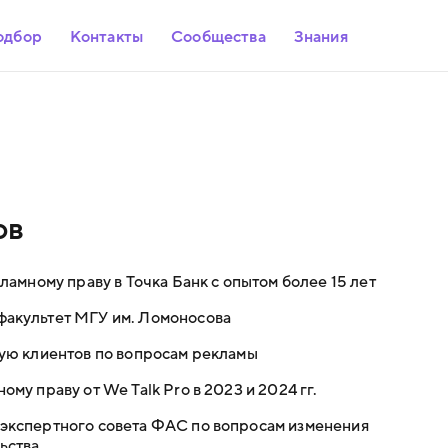
одбор
Контакты
Сообщества
Знания
ов
амному праву в Точка Банк с опытом более 15 лет
факультет МГУ им. Ломоносова
рую клиентов по вопросам рекламы
му праву от We Talk Pro в 2023 и 2024 гг.
экспертного совета ФАС по вопросам изменения
ьства