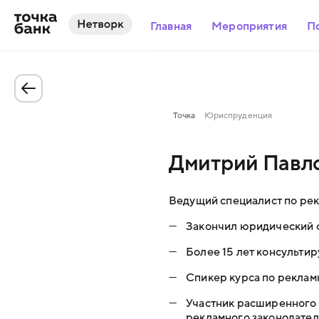
Главная
Мероприятия
П
Точка
Юриспруденция
Дмитрий Павл
Ведущий специалист по рекл
—
Закончил юридический 
—
Более 15 лет консульти
—
Спикер курса по рекламно
—
Участник расширенного 
рекламного законодател