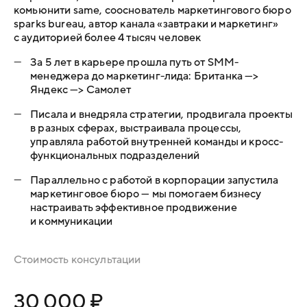
комьюнити same, сооснователь маркетингового бюро
sparks bureau, автор канала «завтраки и маркетинг»
с аудиторией более 4 тысяч человек
—
За 5 лет в карьере прошла путь от SMM-
менеджера до маркетинг-лида: Британка —>
Яндекс —> Самолет
—
Писала и внедряла стратегии, продвигала проекты
в разных сферах, выстраивала процессы,
управляла работой внутренней команды и кросс-
функциональных подразделений​
—
Параллельно с работой в корпорации запустила
маркетинговое бюро — мы помогаем бизнесу
настраивать эффективное продвижение
и коммуникации
Стоимость консультации
30 000 ₽