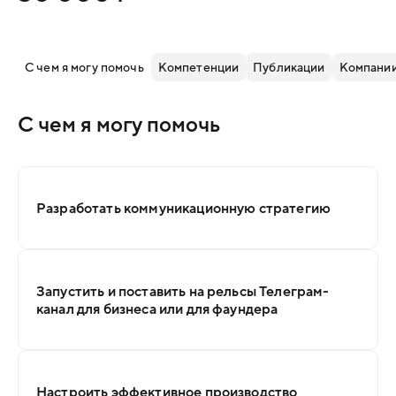
С чем я могу помочь
Компетенции
Публикации
Компании
С чем я могу помочь
Разработать коммуникационную стратегию
Запустить и поставить на рельсы Телеграм-
канал для бизнеса или для фаундера
Настроить эффективное производство