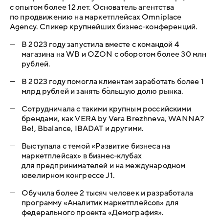
с опытом более 12 лет. Основатель агентства
по продвижению на маркетплейсах Omniplace
Agency. Спикер крупнейших бизнес-конференций.
—
В 2023 году запустила вместе с командой 4
магазина на WB и OZON с оборотом более 30 млн
рублей.
—
В 2023 году помогла клиентам заработать более 1
млрд рублей и занять бо́льшую долю рынка.
—
Сотрудничала с такими крупным российскими
брендами, как VERA by Vera Brezhneva, WANNA?
Be!, Bbalance, IBADAT и другими.
—
Выступала с темой «Развитие бизнеса на
маркетплейсах» в бизнес-клубах
для предпринимателей и на международном
ювелирном конгрессе J1.
—
Обучила более 2 тысяч человек и разработала
программу «Аналитик маркетплейсов» для
федерального проекта «Демография».