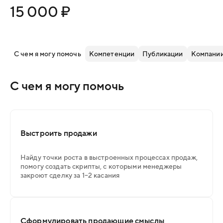
15 000 ₽
С чем я могу помочь
Компетенции
Публикации
Компании
С чем я могу помочь
Выстроить продажи
Найду точки роста в выстроенных процессах продаж,
помогу создать скрипты, с которыми менеджеры
закроют сделку за 1–2 касания
Сформулировать продающие смыслы